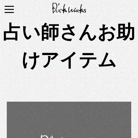
S
k
i
占い師さんお助
p
t
o
けアイテム
c
o
n
t
e
n
t