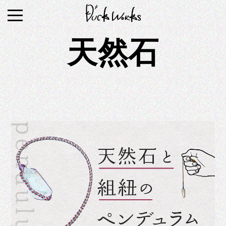
S
k
i
天然石
p
t
o
c
o
n
t
e
n
t