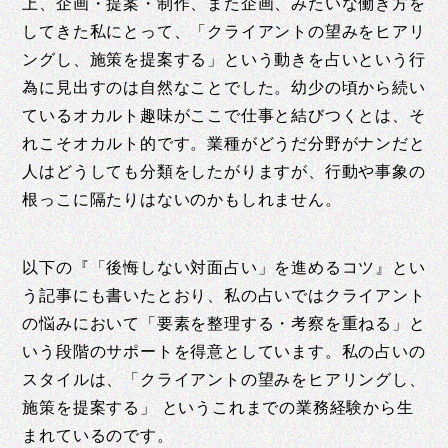
上、企画・提案・制作、また企画、みたいな働き方を
してきた私にとって、「クライアントの望みをヒアリ
ングし、施策を提案する」という動きを占いという行
為に見出すのは自然なことでした。幼少の頃から続い
ているオカルト趣味がここで仕事と結びつくとは、そ
れこそオカルト的です。業種がどうだ分野がナンだと
人はどうしても分類をしたがりますが、行動や事象の
根っこに隔たりはないのかもしれません。
以下の『「後悔しない対面占い」を進めるコツ』とい
う記事にも書いたとおり、私の占いではクライアント
の悩みにおいて「要素を整理する・考察を重ねる」と
いう段階のサポートを得意としています。私の占いの
スタイルは、「クライアントの望みをヒアリングし、
施策を提案する」 というこれまでの業務経験から生
まれているのです。