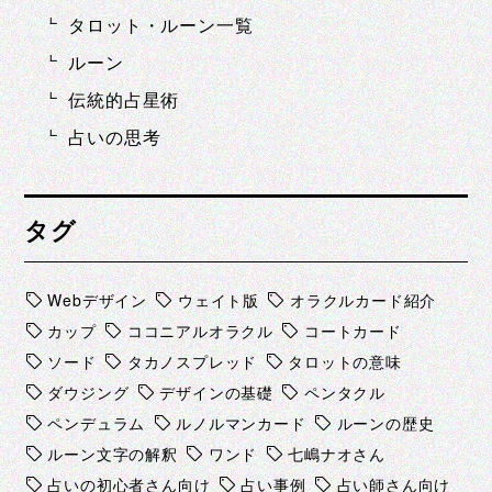
タロット・ルーン一覧
ルーン
伝統的占星術
占いの思考
タグ
Webデザイン
ウェイト版
オラクルカード紹介
カップ
ココニアルオラクル
コートカード
ソード
タカノスプレッド
タロットの意味
ダウジング
デザインの基礎
ペンタクル
ペンデュラム
ルノルマンカード
ルーンの歴史
ルーン文字の解釈
ワンド
七嶋ナオさん
占いの初心者さん向け
占い事例
占い師さん向け