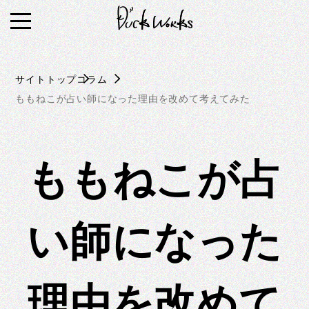
S
k
i
p
サイトトップ
コラム
t
ももねこが占い師になった理由を改めて考えてみた
o
c
o
n
ももねこが占
t
e
n
い師になった
t
理由を改めて