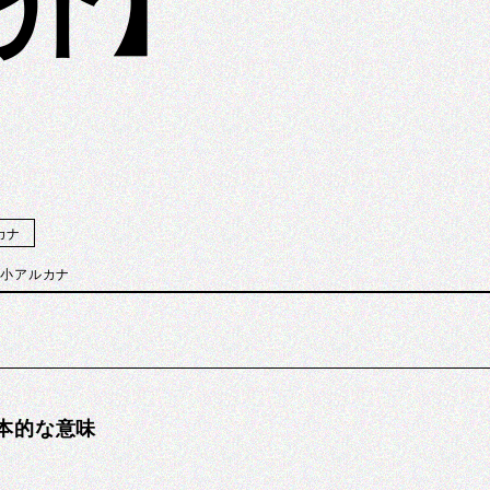
介】
カナ
小アルカナ
本的な意味