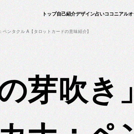
トップ
自己紹介
デザイン
占い
ココニアルオ
：ペンタクル A【タロットカードの意味紹介】
の芽吹き