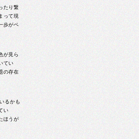
ったり繋
まって現
一歩がペ
色が見ら
いてい
題の存在
ているかも
てい
たほうが