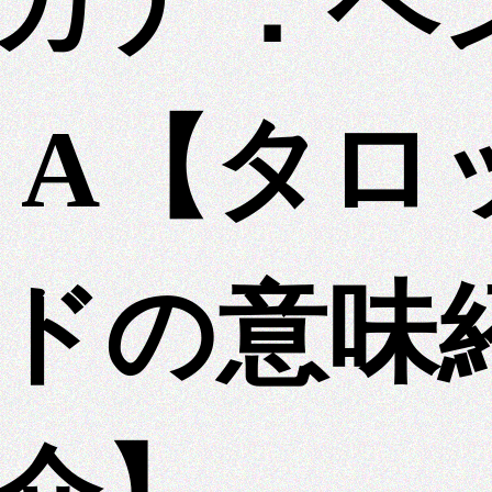
カナ：ペ
 A【タロ
ドの意味