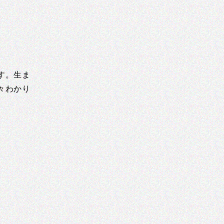
す。生ま
々わかり