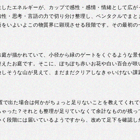
生したエネルギーが、カップで感性・感情・情緒として広が
知性・思考・言語の力で切り分け整理し、ペンタクルでまと
語をいよいよこの物質界に顕現させる段階です。その最初の
お庭が描かれていて、小径から緑のゲートをくぐるような景
整えたお庭です。そこに、ぽちぽち赤いお花や白い百合が咲
険しそうな山が見えて、まだまだクリアしなきゃいけない課
位置で出た場合は何かがちょっと足りないことを教えてくれ
ちゃった？それとも整理が足りていなくて余計なものが残っ
いく段階には届いているようですから、改めて足下を確認し