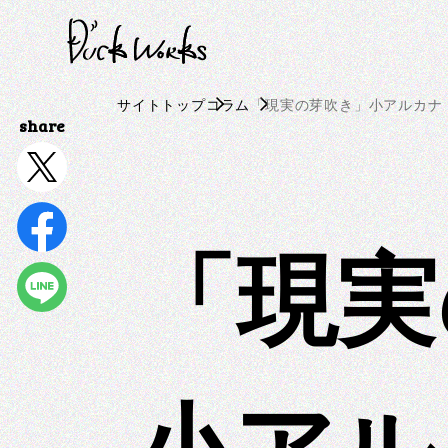
S
k
i
p
サイトトップ
コラム
「現実の芽吹き」小アルカナ
t
o
c
o
n
「現実
t
e
n
t