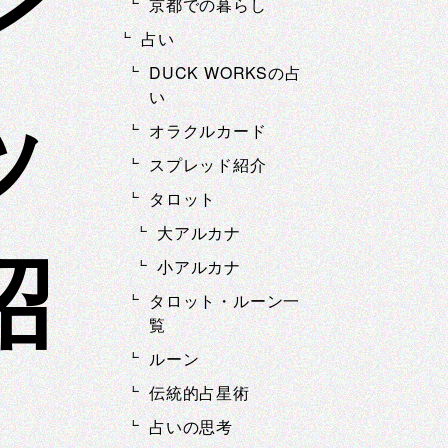
ン
京都での暮らし
占い
DUCK WORKSの占
い
ッ
オラクルカード
スプレッド紹介
タロット
大アルカナ
紹
小アルカナ
タロット・ルーン一
覧
ルーン
伝統的占星術
占いの思考