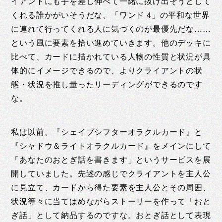
イアントにも手を差し伸べて一緒に抜け出そうとして
くれる誰かがいそうだな、「ワンド 4」の平和な世界
に連れて行ってくれる人に気づくのが最優先だな……
という風に要素を拾い進めていきます。他のデッキに
比べて、カードに描かれている人物の性質と状況が具
体的にイメージできるので、よりクライアントの状
態・状況を推し量ったリーディングができるのです
な。
私は以前、『シェイプシフターオラクルカード』と
『シャドウ＆ライトオラクルカード』をメインにして
「あなたのおとぎ話を書きます」というサービスを展
開していました。先述の感じでクライアントを主人公
に見立て、カードから得た要素を主人公とその周囲、
状況等々に当てはめながらストーリーを作って「おと
ぎ話」として納品するのですな。おとぎ話として表現