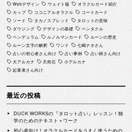
Webデザイン
ウェイト版
オラクルカード紹介
カップ
ココニアルオラクル
コートカード
ソード
タカノスプレッド
タロットの意味
ダウジング
デザインの基礎
ペンタクル
ペンデュラム
ルノルマンカード
ルーンの歴史
ルーン文字の解釈
ワンド
七嶋ナオさん
占いの初心者さん向け
占い事例
占い師さん向け
大アルカナ
天然石
小アルカナ
起業者さん向け
最近の投稿
DUCK WORKSの『タロット占い』レッスン！独
学のためのテキスト＋ワーク
初心者向け！オラクルカードをうまく使うための