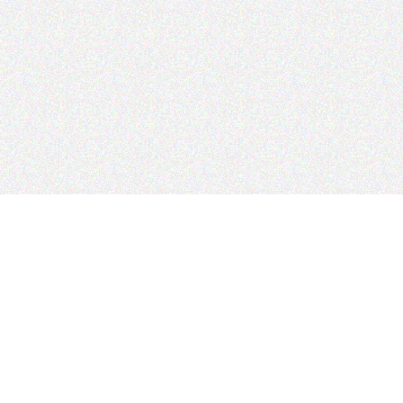
〒606-8364