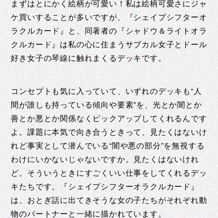
まずはとにかく絵柄が可愛い！私は絵柄可愛さにジャ
ケ買いすることが多いですが、『シェイプシフターオ
ラクルカード』と、同著者の『シャドウ＆ライトオラ
クルカード』は私の心に住まうサブカル女子とドール
好き女子の琴線に触れまくるデッキです。
コンセプトも気に入っていて、いずれのデッキも“人
間が誰しも持っている傾向や要素”を、光とか闇とか
善とか悪とか関係なくピックアップしてくれるんです
よ。課題に本気で向き合うときって、見たくはないけ
れど事実として潜んでいる“闇や悪の部分”を無視する
わけにいかないじゃないですか。見たくはないけれ
ど。そういうときにすごくいい仕事をしてくれるデッ
キたちです。『シェイプシフターオラクルカード』
は、おとぎ話に出てきそうな女の子たちがそれぞれ動
物のパートナーと一緒に描かれています。