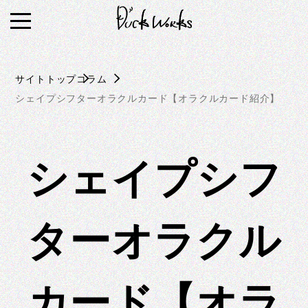
S
k
i
p
サイトトップ
コラム
t
シェイプシフターオラクルカード【オラクルカード紹介】
o
c
o
n
シェイプシフ
t
e
n
ターオラクル
t
カード【オラ