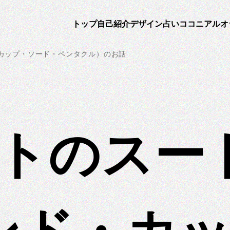
トップ
自己紹介
デザイン
占い
ココニアルオ
カップ・ソード・ペンタクル）のお話
トのスー