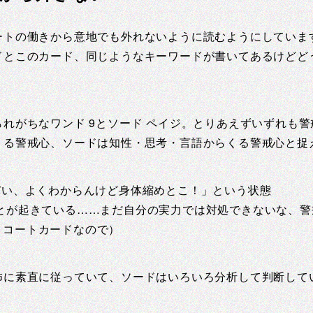
ートの働きから意地でも外れないように読むようにしていま
ドとこのカード、同じようなキーワードが書いてあるけどど
れがちなワンド 9とソード ペイジ。とりあえずいずれも警
くる警戒心、ソードは知性・思考・言語からくる警戒心と捉
バい、よくわからんけど身体縮めとこ！」という状態
とが起きている……まだ自分の実力では対処できないな、警
。コートカードなので）
怖に素直に従っていて、ソードはいろいろ分析して判断して