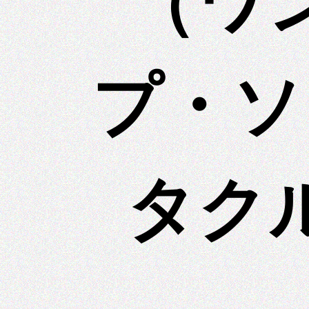
（ワ
プ・ソ
タク