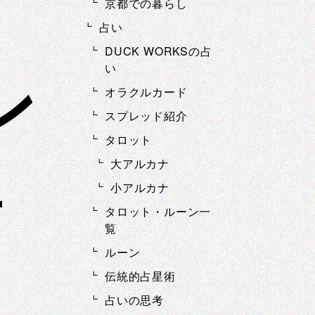
ッ
京都での暮らし
占い
DUCK WORKSの占
い
ン
オラクルカード
スプレッド紹介
タロット
大アルカナ
話
小アルカナ
タロット・ルーン一
覧
ルーン
伝統的占星術
占いの思考