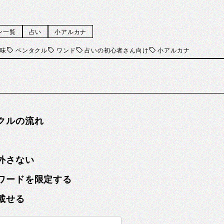
ン一覧
占い
小アルカナ
意味
ペンタクル
ワンド
占いの初心者さん向け
小アルカナ
クルの流れ
外さない
ワードを限定する
載せる