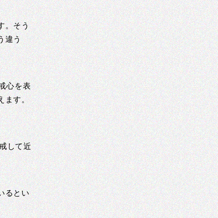
す。そう
う違う
戒心を表
えます。
戒して近
いるとい