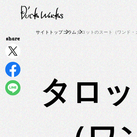
S
k
i
p
サイトトップ
コラム
タロットのスート（ワンド・
t
o
c
o
n
タロッ
t
e
n
t