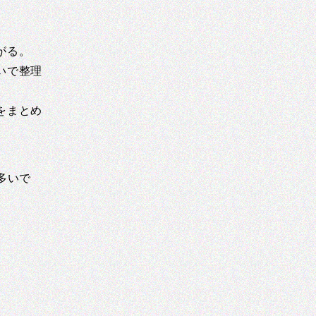
がる。
いで整理
をまとめ
多いで