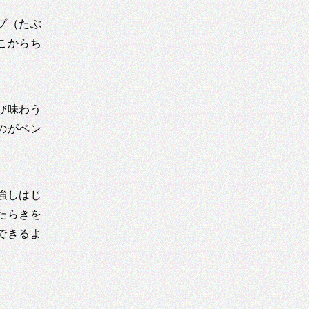
プ（たぶ
こからち
び味わう
のがペン
強しはじ
たらきを
できるよ