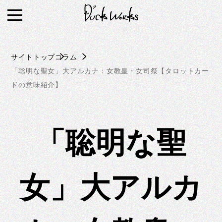
S
k
i
p
サイトトップ
コラム
t
「聡明な聖女」大アルカナ：女教皇・女司祭【タロットカー
o
ドの意味紹介】
c
o
n
t
「聡明な聖
e
n
t
女」大アルカ