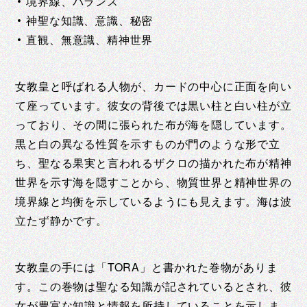
境界線、バランス
神聖な知識、意識、秘密
直観、無意識、精神世界
女教皇と呼ばれる人物が、カードの中心に正面を向い
て座っています。彼女の背後では黒い柱と白い柱が立
っており、その間に張られた布が海を隠しています。
黒と白の異なる性質を示すものが門のような形で立
ち、聖なる果実と言われるザクロの描かれた布が精神
世界を示す海を隠すことから、物質世界と精神世界の
境界線と均衡を示しているようにも見えます。海は波
立たず静かです。
女教皇の手には「TORA」と書かれた巻物がありま
す。この巻物は聖なる知識が記されているとされ、彼
女が豊富な知識と情報を所持していることを示しま