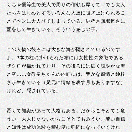
くちゃ優等生で美人で周りの信頼も厚くて、でも大人
たちをはじめとするいろんな人達に担ぎ上げられるこ
とでヘンに大人びてしまっている、純粋さ無邪気さに
蓋をして生きている、そういう感じの子。
この人物の後ろには大きな海が隠されているのです
よ。2本の柱に掛けられた布には女性性の象徴である
ザクロが描かれており、その後ろには広く穏やかな海
と空……女教皇ちゃんの内面には、豊かな感情と純粋
さが生きている（足元に情緒を表す月もありますな）
けれど、隠されている。
賢くて知識があって人格もある、だからこそとても危
うい。大人じゃないからこそとても危うい。若い自信
と知性は成功体験を積む度に強固になっていくけれ